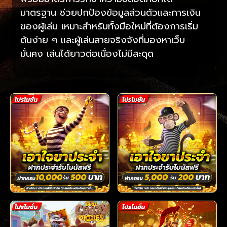
มาตรฐาน ช่วยปกป้องข้อมูลส่วนตัวและการเงิน
ของผู้เล่น เหมาะสำหรับทั้งมือใหม่ที่ต้องการเริ่ม
ต้นง่าย ๆ และผู้เล่นสายจริงจังที่มองหาเว็บ
มั่นคง เล่นได้ยาวต่อเนื่องไม่มีสะดุด